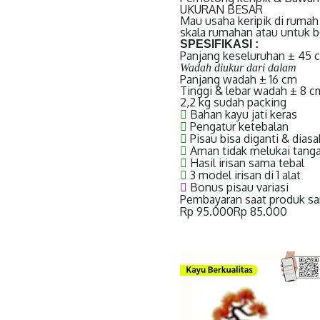
UKURAN BESAR
Mau usaha keripik di rumah
skala rumahan atau untuk be
SPESIFIKASI :
Panjang keseluruhan ± 45 
Wadah diukur dari dalam
Panjang wadah ± 16 cm
Tinggi & lebar wadah ± 8 c
2,2 kg sudah packing
Bahan kayu jati keras
Pengatur ketebalan
Pisau bisa diganti & diasa
Aman tidak melukai tang
Hasil irisan sama tebal
3 model irisan di 1 alat
Bonus pisau variasi
Pembayaran saat produk s
Rp 95.000
Rp 85.000