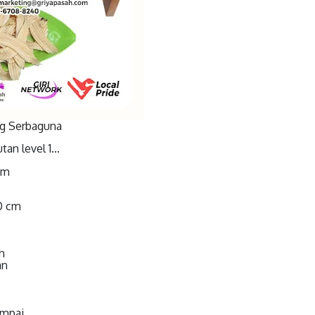
g Serbaguna
an level 1...
cm
0 cm
h
an
ampai