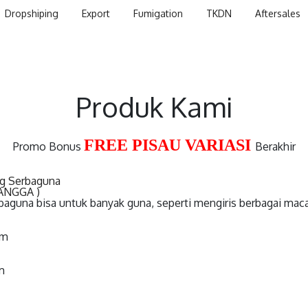
Dropshiping
Export
Fumigation
TKDN
Aftersales
Produk Kami
FREE PISAU VARIASI
Promo Bonus
Berakhir
g Serbaguna
ANGGA )
guna bisa untuk banyak guna, seperti mengiris berbagai mac
cm
m