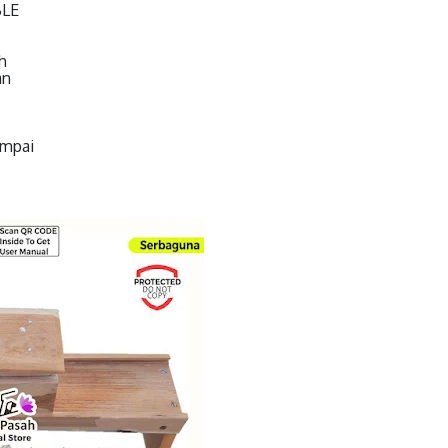
BLE
h
an
ampai