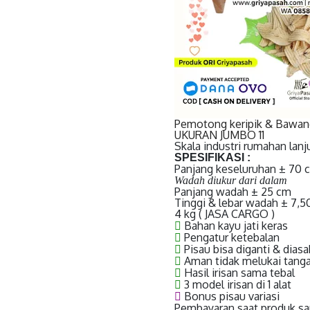
Pemotong keripik & Bawan
UKURAN JUMBO 11
Skala industri rumahan lanjut
SPESIFIKASI :
Panjang keseluruhan ± 70 
Wadah diukur dari dalam
Panjang wadah ± 25 cm
Tinggi & lebar wadah ± 7,5
4 kg ( JASA CARGO )
Bahan kayu jati keras
Pengatur ketebalan
Pisau bisa diganti & diasa
Aman tidak melukai tang
Hasil irisan sama tebal
3 model irisan di 1 alat
Bonus pisau variasi
Pembayaran saat produk s