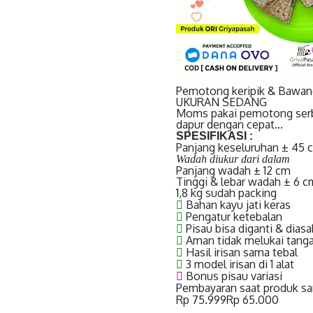
Pemotong keripik & Bawan
UKURAN SEDANG
Moms pakai pemotong serba
dapur dengan cepat...
SPESIFIKASI :
Panjang keseluruhan ± 45 
Wadah diukur dari dalam
Panjang wadah ± 12 cm
Tinggi & lebar wadah ± 6 c
1,8 kg sudah packing
Bahan kayu jati keras
Pengatur ketebalan
Pisau bisa diganti & diasa
Aman tidak melukai tang
Hasil irisan sama tebal
3 model irisan di 1 alat
Bonus pisau variasi
Pembayaran saat produk s
Rp 75.999
Rp 65.000