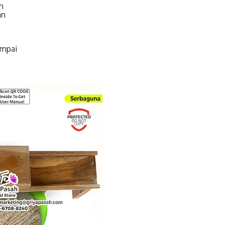
h
an
ampai