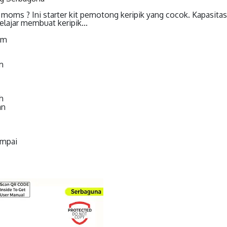
 moms ? Ini starter kit pemotong keripik yang cocok. Kapasita
lajar membuat keripik...
cm
m
h
an
ampai