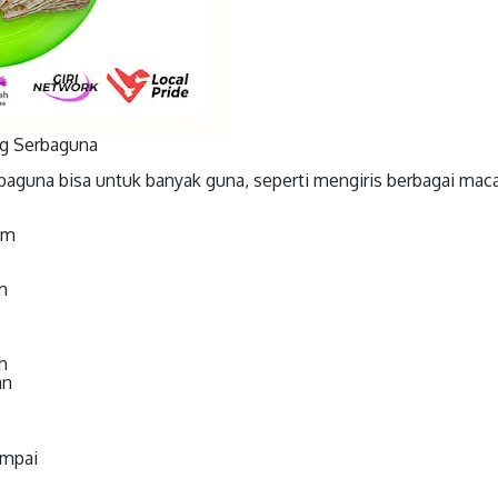
g Serbaguna
guna bisa untuk banyak guna, seperti mengiris berbagai mac
cm
m
h
an
ampai