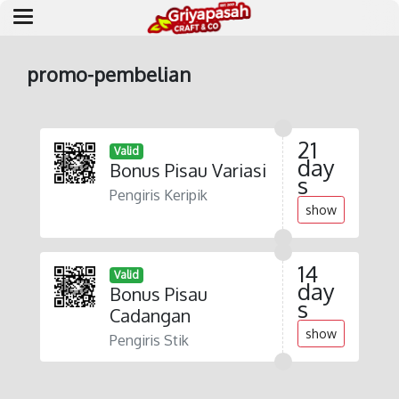
promo-pembelian
21
Valid
day
Bonus Pisau Variasi
s
Pengiris Keripik
show
14
Valid
day
Bonus Pisau
s
Cadangan
show
Pengiris Stik