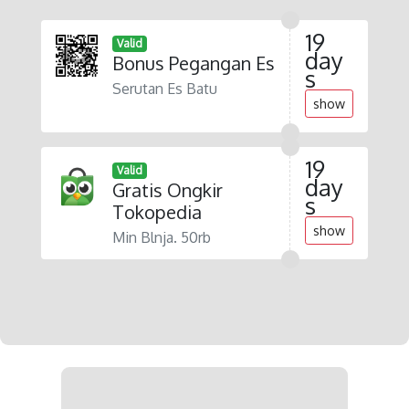
19
Valid
day
Bonus Pegangan Es
s
Serutan Es Batu
show
19
Valid
day
Gratis Ongkir
s
Tokopedia
show
Min Blnja. 50rb